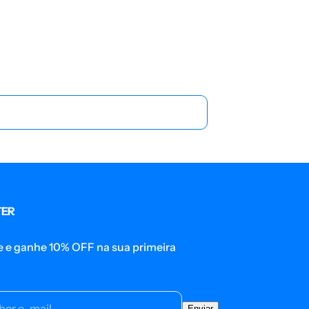
TER
e e ganhe 10% OFF na sua primeira
hor e-mail
Enviar