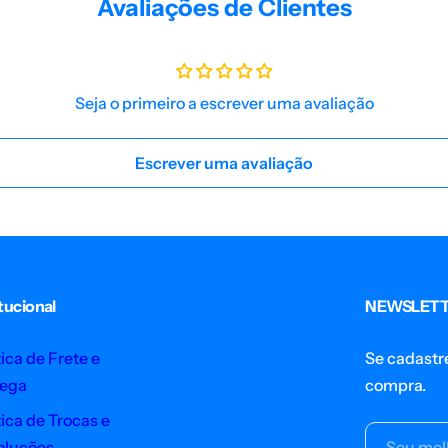
Avaliações de Clientes
Seja o primeiro a escrever uma avaliação
Escrever uma avaliação
itucional
NEWSLET
tica de Frete e
Se cadastr
rega
compra.
tica de Trocas e
oluções
Seu mel