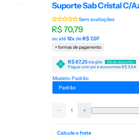
Suporte Sab Cristal C/A
Sem avaliações
P
R$ 70,79
ou até
12x
de
R$ 7,07
r
+ formas de pagamento
e
R$ 67,25
no pix
5% de desconto
Pague com pix e economize R$ 3,54
ç
Modelo:
Padrão
o
Padrão
n
Q
o
D
A
Q
u
i
u
u
m
m
r
a
i
e
a
n
n
n
Calcule o frete
u
t
m