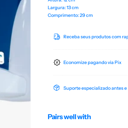
t
s
a
t
Largura: 13 cm
l
a
Comprimento: 29 cm
C
l
/
C
A
/
z
A
u
z
Receba seus produtos com ra
l
u
E
l
x
E
a
x
c
a
c
c
Economize pagando via Pix
t
c
a
t
a
Suporte especializado antes e
Pairs well with