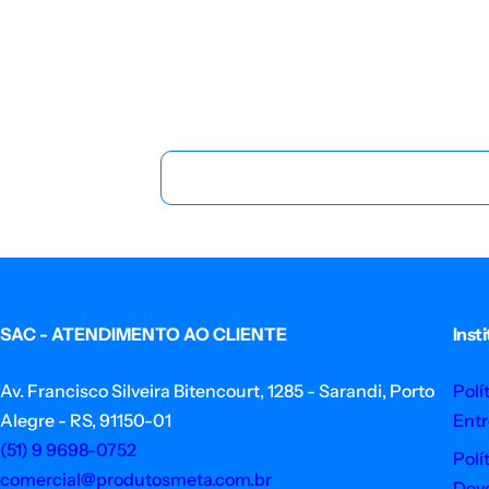
SAC - ATENDIMENTO AO CLIENTE
Inst
Av. Francisco Silveira Bitencourt, 1285 - Sarandi, Porto
Polí
Alegre - RS, 91150-01
Ent
(51) 9 9698-0752
Polí
comercial@produtosmeta.com.br
Dev