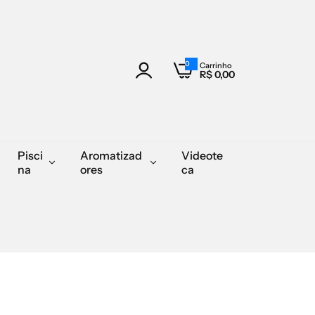
0
Carrinho
0
R$ 0,00
U
n
i
d
Pisci
Aromatizad
Videote
na
ores
ca